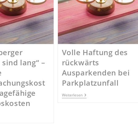
berger
Volle Haftung des
sind lang“ –
rückwärts
e
Ausparkenden bei
achungskost
Parkplatzunfall
agefähige
Volle
Weiterlesen
Haftung
bskosten
Des
Rückwärts
Ausparkenden
reuzberger
Bei
chte
Parkplatzunfall
nd
ng“