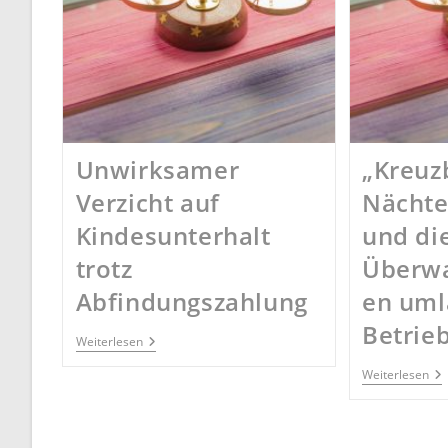
Unwirksamer
„Kreuz
Verzicht auf
Nächte 
Kindesunterhalt
und di
trotz
Überw
Abfindungszahlung
en uml
Betrie
Unwirksamer
Weiterlesen
Verzicht
Auf
„K
Weiterlesen
Kindesunterhalt
Nä
Trotz
Si
Abfindungszahlung
La
–