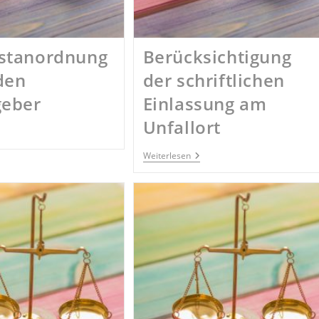
stanordnung
Berücksichtigung
den
der schriftlichen
geber
Einlassung am
Unfallort
R
stanordnung
rch
Berücksichtigung
Weiterlesen
n
Der
beitgeber
Schriftlichen
Einlassung
Am
Unfallort