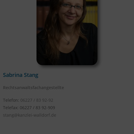
Sabrina Stang
Rechtsanwaltsfachangestellte
Telefon:
06227 / 83 92-92
Telefax: 06227 / 83 92-909
stang@kanzlei-walldorf.de