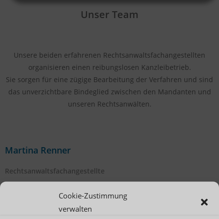
Unser Team
Unsere beiden erfahrenen Rechtsanwaltsfachangestellten
organisieren einen reibungslosen Kanzleibetrieb.
Sie sorgen für eine zügige Bearbeitung der Verfahren und sind
das unverzichtbare Bindeglied zwischen den Mandanten und
unseren Rechtsanwälten.
Martina Renner
Rechtsanwaltsfachangestellte
Telefon:
06227 / 83 92-92
Cookie-Zustimmung
Telefax: 06227 / 83 92-909
verwalten
renner@kanzlei-walldorf.de